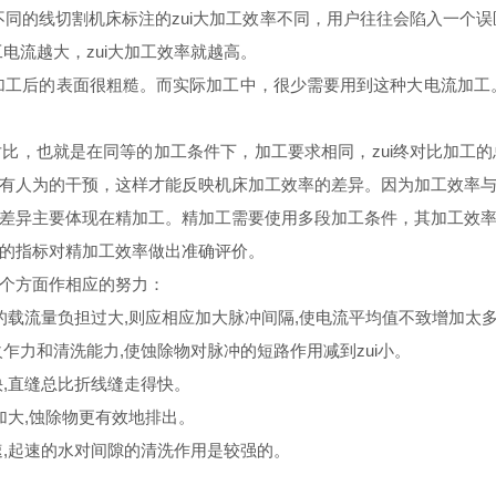
同的线切割机床标注的zui大加工效率不同，用户往往会陷入一个误区
大，zui大加工效率就越高。
，加工后的表面很粗糙。而实际加工中，很少需要用到这种大电流
就是在同等的加工条件下，加工要求相同，zui终对比加工的总
人为的干预，这样才能反映机床加工效率的差异。因为加工效率与
差异主要体现在精加工。精加工需要使用多段加工条件，其加工效率与加
的指标对精加工效率做出准确评价。
方面作相应的努力：
载流量负担过大,则应相应加大脉冲间隔,使电流平均值不致增加太多
火
乍
力和清洗能力,使蚀除物对脉冲的短路作用减到zui小。
直缝总比折线缝走得快。
大,蚀除物更有效地排出。
起速的水对间隙的清洗作用是较强的。