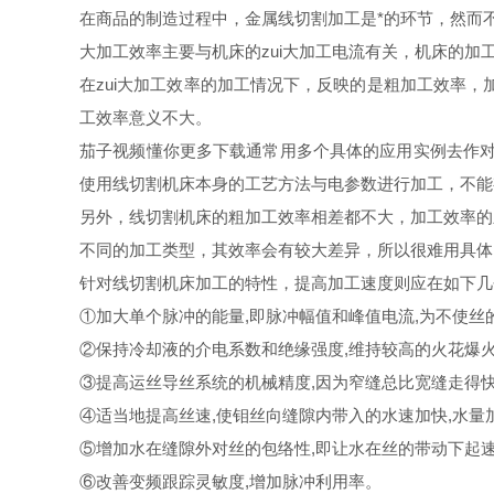
在商品的制造过程中，金属线切割加工是*的环节，然而不
大加工效率主要与机床的zui大加工电流有关，机床的加工电流越
在zui大加工效率的加工情况下，反映的是粗加工效率
工效率意义不大。
茄子视频懂你更多下载通常用多个具体的应用实例去作对比，也
使用线切割机床本身的工艺方法与电参数进行加工，不能有
另外，线切割机床的粗加工效率相差都不大，加工效率的
不同的加工类型，其效率会有较大差异，所以很难用具体
针对线切割机床加工的特性，提高加工速度则应在如下几个
①加大单个脉冲的能量,即脉冲幅值和峰值电流,为不使丝的
②保持冷却液的介电系数和绝缘强度,维持较高的火花爆
③提高运丝导丝系统的机械精度,因为窄缝总比宽缝走得快,
④适当地提高丝速,使钼丝向缝隙内带入的水速加快,水量加
⑤增加水在缝隙外对丝的包络性,即让水在丝的带动下起速,
⑥改善变频跟踪灵敏度,增加脉冲利用率。