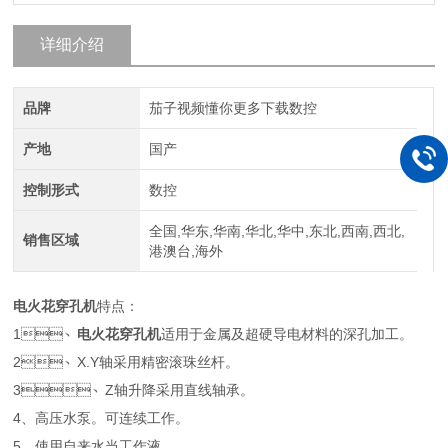
详细介绍
品牌
茄子视频懂你更多下载数控
产地
国产
控制形式
数控
全国,华东,华南,华北,华中,东北,西南,西北,
销售区域
港澳台,海外
电火花穿孔机
特点：
1、
电火花穿孔机
适用于金属及超硬导电材料的深孔加工。
2、X.Y轴采用精密滚珠丝杆。
3、Z轴升降采用直线轴承。
4、高压水泵。可连续工作。
5、使用自来水当工作液。